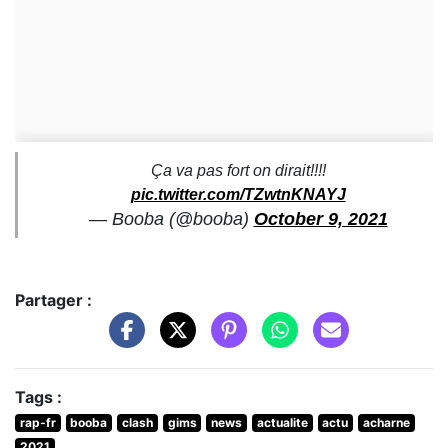
Ça va pas fort on dirait!!!!
pic.twitter.com/TZwtnKNAYJ
— Booba (@booba)
October 9, 2021
Partager :
Tags :
rap-fr
booba
clash
gims
news
actualite
actu
acharne
2021