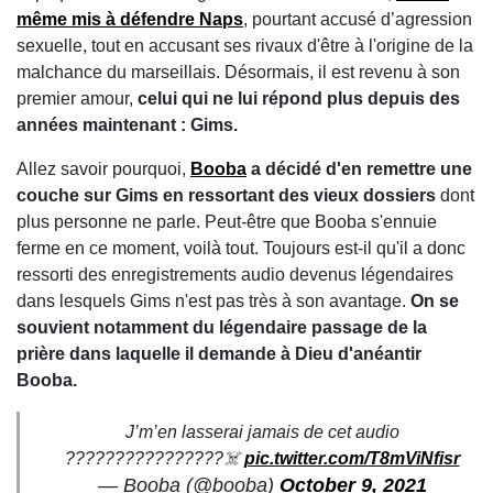
même mis à défendre Naps
, pourtant accusé d’agression
sexuelle, tout en accusant ses rivaux d'être à l'origine de la
malchance du marseillais. Désormais, il est revenu à son
premier amour,
celui qui ne lui répond plus depuis des
années maintenant : Gims.
Allez savoir pourquoi,
Booba
a décidé d'en remettre une
couche sur Gims en ressortant des vieux dossiers
dont
plus personne ne parle. Peut-être que Booba s'ennuie
ferme en ce moment, voilà tout. Toujours est-il qu'il a donc
ressorti des enregistrements audio devenus légendaires
dans lesquels Gims n'est pas très à son avantage.
On se
souvient notamment du légendaire passage de la
prière dans laquelle il demande à Dieu d'anéantir
Booba.
J’m’en lasserai jamais de cet audio
????????????????‍☠️
pic.twitter.com/T8mViNfisr
— Booba (@booba)
October 9, 2021