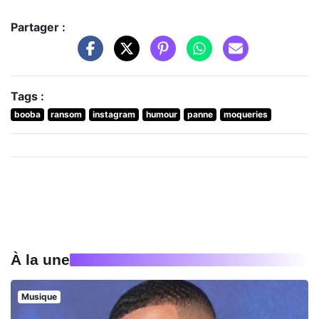
Partager :
Tags :
booba
ransom
instagram
humour
panne
moqueries
À la une
Musique