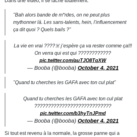
Dans une vidéo, il se lâche totalement.
"Bah alors bande de m*rdes, on ne peut plus
mythonner là. Les sans-talents, hein, l'influencement
ça dit quoi ? Quels bails ?"
La vie en vrai ????‍☠️ j’espère ça va rester comme ça!!!
On verra qui est qui ????????????
pic.twitter.com/auTJO8TqXW
— Booba (@booba)
October 4, 2021
"Quand tu cherches les GAFA avec ton cul plat"
Quand tu cherches les GAFA avec ton cul plat
????????????????????????????
pic.twitter.com/b3hyTnJPmd
— Booba (@booba)
October 4, 2021
Si tout est revenu à la normale, la grosse panne qui a