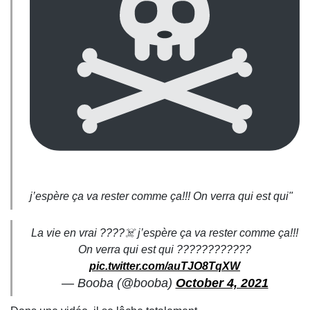
j’espère ça va rester comme ça!!! On verra qui est qui"
La vie en vrai ????‍☠️ j’espère ça va rester comme ça!!!
On verra qui est qui ????????????
pic.twitter.com/auTJO8TqXW
— Booba (@booba)
October 4, 2021