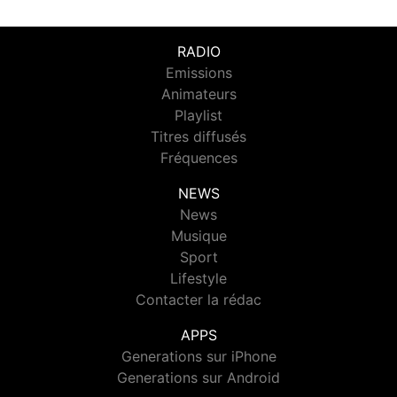
RADIO
Emissions
Animateurs
Playlist
Titres diffusés
Fréquences
NEWS
News
Musique
Sport
Lifestyle
Contacter la rédac
APPS
Generations sur iPhone
Generations sur Android