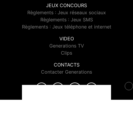
JEUX CONCOURS
Règlements : Jeux réseaux sociaux
Règlements : Jeux SMS
Règlements : Jeux téléphone et internet
VIDEO
Generations TV
Clips
CONTACTS
Contacter Generations
© 2026 Generations Tous droits réservés.
Signaler un contenu
-
Mentions légales
-
Politique de cookies
-
Contact