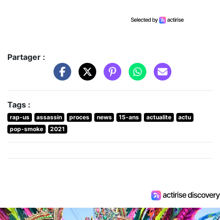
Partager :
Tags :
rap-us
assassin
proces
news
15-ans
actualite
actu
pop-smoke
2021