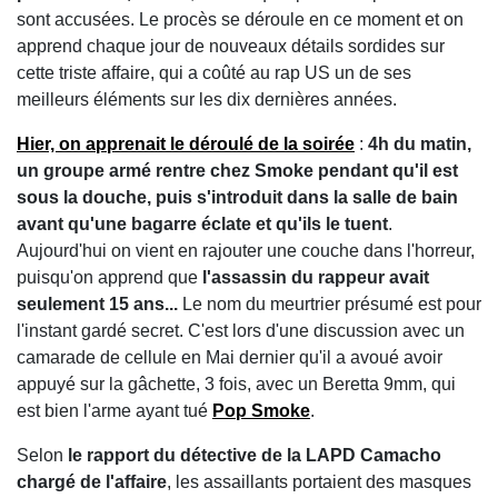
sont accusées. Le procès se déroule en ce moment et on
apprend chaque jour de nouveaux détails sordides sur
cette triste affaire, qui a coûté au rap US un de ses
meilleurs éléments sur les dix dernières années.
Hier, on apprenait le déroulé de la soirée
:
4h du matin,
un groupe armé rentre chez Smoke pendant qu'il est
sous la douche, puis s'introduit dans la salle de bain
avant qu'une bagarre éclate et qu'ils le tuent
.
Aujourd'hui on vient en rajouter une couche dans l'horreur,
puisqu'on apprend que
l'assassin du rappeur avait
seulement 15 ans...
Le nom du meurtrier présumé est pour
l'instant gardé secret. C'est lors d'une discussion avec un
camarade de cellule en Mai dernier qu'il a avoué avoir
appuyé sur la gâchette, 3 fois, avec un Beretta 9mm, qui
est bien l'arme ayant tué
Pop Smoke
.
Selon
le rapport du détective de la LAPD Camacho
chargé de l'affaire
, les assaillants portaient des masques