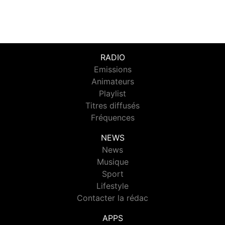
RADIO
Emissions
Animateurs
Playlist
Titres diffusés
Fréquences
NEWS
News
Musique
Sport
Lifestyle
Contacter la rédac
APPS