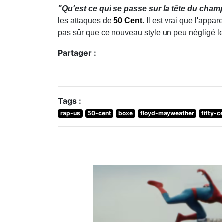
"Qu'est ce qui se passe sur la tête du champi
les attaques de
50 Cent
. Il est vrai que l'app
pas sûr que ce nouveau style un peu négligé le
Partager :
Tags :
rap-us
50-cent
boxe
floyd-mayweather
fifty-c