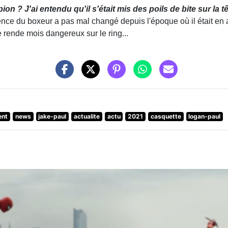
on ? J'ai entendu qu'il s'était mis des poils de bite sur la t
arence du boxeur a pas mal changé depuis l'époque où il était en
 rende mois dangereux sur le ring...
ent
news
jake-paul
actualite
actu
2021
casquette
logan-paul