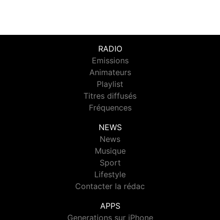
RADIO
Emissions
Animateurs
Playlist
Titres diffusés
Fréquences
NEWS
News
Musique
Sport
Lifestyle
Contacter la rédac
APPS
Generations sur iPhone