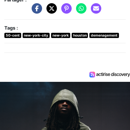
Tags :
50-cent
new-york-city
new-york
houston
demenagement