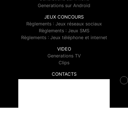
Generations sur Android
JEUX CONCOURS
Règlements : Jeux réseaux sociaux
Règlements : Jeux SMS
Règlements : Jeux téléphone et internet
VIDEO
Generations TV
Clips
CONTACTS
Contacter Generations
© 2026 Generations Tous droits réservés.
Signaler un contenu
-
Mentions légales
-
Politique de cookies
-