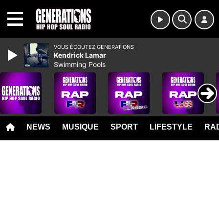
MENU
VOUS ÉCOUTEZ GENERATIONS
Kendrick Lamar
Swimming Pools
NEWS
MUSIQUE
SPORT
LIFESTYLE
RAD