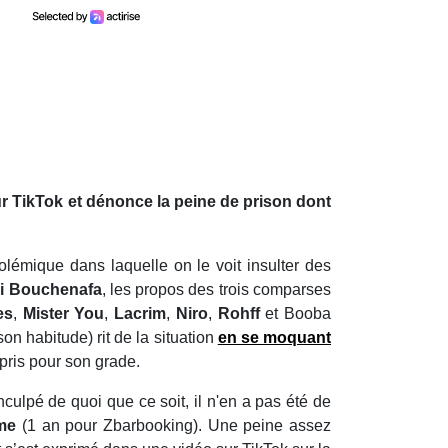
ur TikTok et dénonce la peine de prison dont
olémique dans laquelle on le voit insulter des
i Bouchenafa
, les propos des trois comparses
es
,
Mister You
,
Lacrim
,
Niro
,
Rohff
et Booba
on habitude) rit de la situation
en se moquant
 pris pour son grade.
culpé de quoi que ce soit, il n'en a pas été de
rme
(1 an pour Zbarbooking). Une peine assez