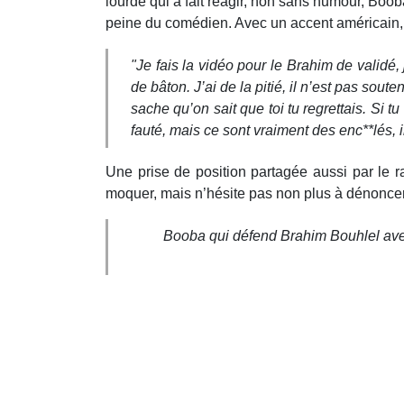
lourde qui a fait réagir, non sans humour, Boo
peine du comédien. Avec un accent américain, i
"Je fais la vidéo pour le Brahim de validé, j
de bâton. J’ai de la pitié, il n’est pas soute
sache qu’on sait que toi tu regrettais. Si t
fauté, mais ce sont vraiment des enc**lés, i
Une prise de position partagée aussi par le 
moquer, mais n’hésite pas non plus à dénoncer q
Booba qui défend Brahim Bouhlel avec