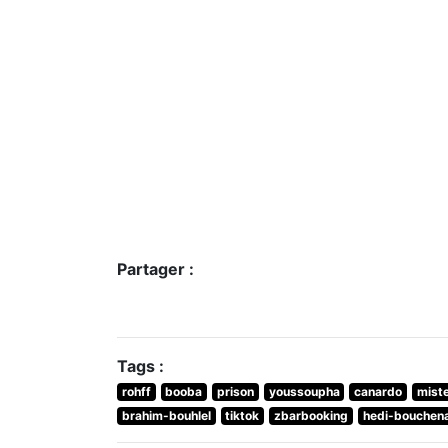
Partager :
Tags :
rohff
booba
prison
youssoupha
canardo
mist
brahim-bouhlel
tiktok
zbarbooking
hedi-bouchen