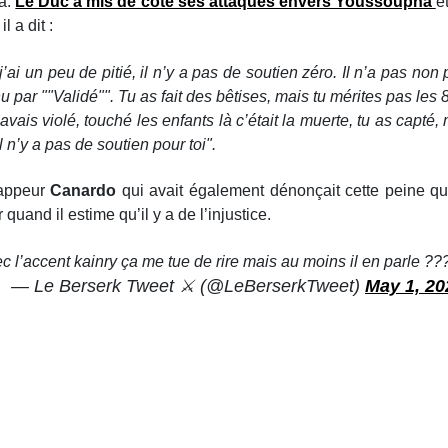
ba.
Le Duc a mis de côté ses attaques envers Youssoupha
e
l a dit :
’ai un peu de pitié, il n’y a pas de soutien zéro. Il n’a pas non p
nu par ""Validé""
.
Tu as fait des bêtises, mais tu mérites pas les 
u avais violé, touché les enfants là c’était la muerte, tu as capt
l n’y a pas de soutien pour toi"
.
rappeur
Canardo
qui avait également dénonçait cette peine q
uand il estime qu’il y a de l’injustice.
 l’accent kainry ça me tue de rire mais au moins il en parle 
— Le Berserk Tweet ⚔️ (@LeBerserkTweet)
May 1, 20