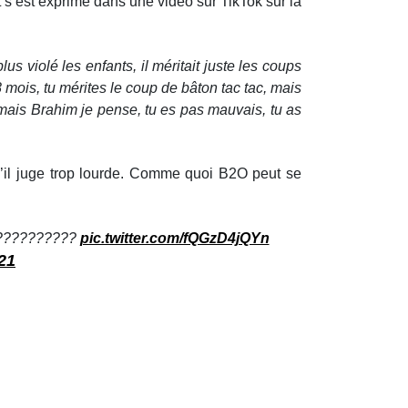
t s’est exprimé dans une vidéo sur TikTok sur la
lus violé les enfants, il méritait juste les coups
8 mois, tu mérites le coup de bâton tac tac, mais
é, mais Brahim je pense, tu es pas mauvais, tu as
u’il juge trop lourde. Comme quoi B2O peut se
????????????
pic.twitter.com/fQGzD4jQYn
21