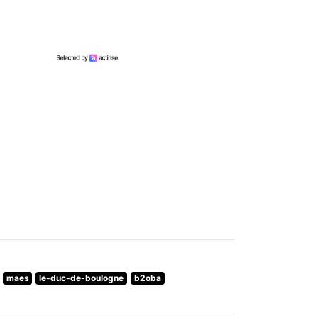
maes
le-duc-de-boulogne
b2oba