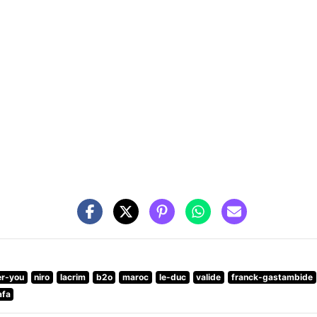
er-you
niro
lacrim
b2o
maroc
le-duc
valide
franck-gastambide
afa