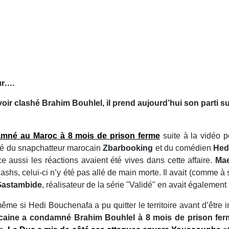
....
oir clashé Brahim Bouhlel, il prend aujourd’hui son parti s
damné au Maroc à 8 mois de prison ferme
suite à la vidéo p
é du snapchatteur marocain
Zbarbooking
et du comédien
Hed
 aussi les réactions avaient été vives dans cette affaire.
Ma
ashs, celui-ci n’y été pas allé de main morte. Il avait (comme à s
Gastambide
, réalisateur de la série "Validé" en avait également
me si Hedi Bouchenafa a pu quitter le territoire avant d’être in
ocaine a condamné Brahim Bouhlel à 8 mois de prison fe