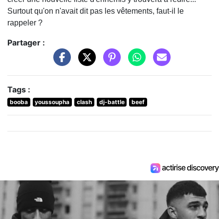
Surtout qu'on n'avait dit pas les vêtements, faut-il le
rappeler ?
Partager :
Tags :
booba
youssoupha
clash
dj-battle
beef