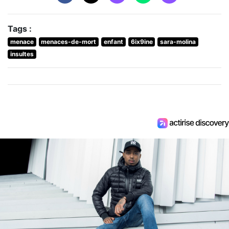
Tags :
menace
menaces-de-mort
enfant
6ix9ine
sara-molina
insultes