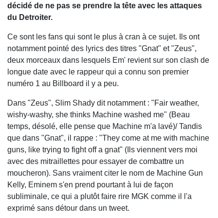
décidé de ne pas se prendre la tête avec les attaques
du Detroiter.
Ce sont les fans qui sont le plus à cran à ce sujet. Ils ont
notamment pointé des lyrics des titres "Gnat" et "Zeus",
deux morceaux dans lesquels Em' revient sur son clash de
longue date avec le rappeur qui a connu son premier
numéro 1 au Billboard il y a peu.
Dans "Zeus", Slim Shady dit notamment : "Fair weather,
wishy-washy, she thinks Machine washed me" (Beau
temps, désolé, elle pense que Machine m'a lavé)/ Tandis
que dans "Gnat", il rappe : "They come at me with machine
guns, like trying to fight off a gnat" (Ils viennent vers moi
avec des mitraillettes pour essayer de combattre un
moucheron). Sans vraiment citer le nom de Machine Gun
Kelly, Eminem s'en prend pourtant à lui de façon
subliminale, ce qui a plutôt faire rire MGK comme il l'a
exprimé sans détour dans un tweet.