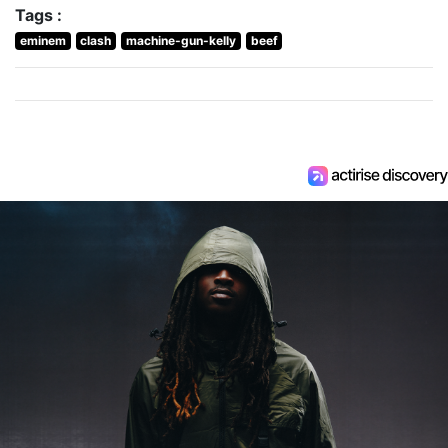
Tags :
eminem
clash
machine-gun-kelly
beef