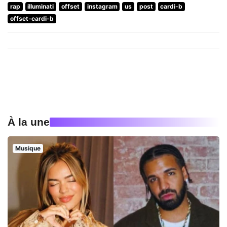
rap
illuminati
offset
instagram
us
post
cardi-b
offset-cardi-b
À la une
Musique