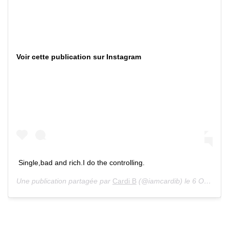
Voir cette publication sur Instagram
Single,bad and rich.I do the controlling.
Une publication partagée par
Cardi B
(@iamcardib) le 6 Oct. 2020 à 12 :30 PDT