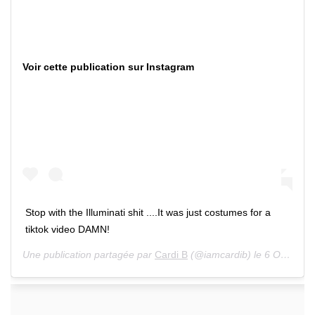
Voir cette publication sur Instagram
Stop with the Illuminati shit ....It was just costumes for a
tiktok video DAMN!
Une publication partagée par
Cardi B
(@iamcardib) le 6 Oct. 2020 à 1 :07 PDT