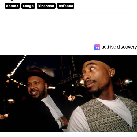
damso
congo
kinshasa
enfance