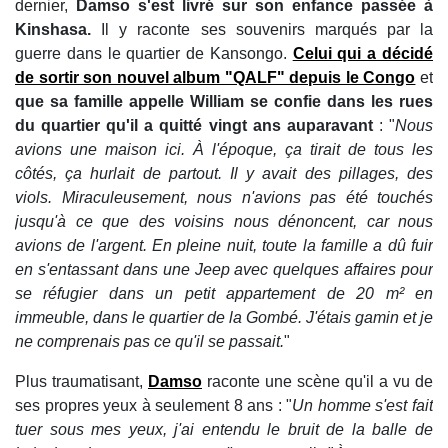
dernier,
Damso s'est livré sur son enfance passée à
Kinshasa.
Il y raconte ses souvenirs marqués par la
guerre dans le quartier de Kansongo.
Celui qui a décidé
de sortir son nouvel album "QALF" depuis le Congo
et
que sa famille appelle William se confie dans les rues
du quartier qu'il a quitté vingt ans auparavant
: "
Nous
avions une maison ici. À l'époque, ça tirait de tous les
côtés, ça hurlait de partout. Il y avait des pillages, des
viols. Miraculeusement, nous n'avions pas été touchés
jusqu'à ce que des voisins nous dénoncent, car nous
avions de l'argent. En pleine nuit, toute la famille a dû fuir
en s'entassant dans une Jeep avec quelques affaires pour
se réfugier dans un petit appartement de 20 m² en
immeuble, dans le quartier de la Gombé. J'étais gamin et je
ne comprenais pas ce qu'il se passait.
"
Plus traumatisant,
Damso
raconte une scène qu'il a vu de
ses propres yeux à seulement 8 ans : "
Un homme s'est fait
tuer sous mes yeux, j'ai entendu le bruit de la balle de