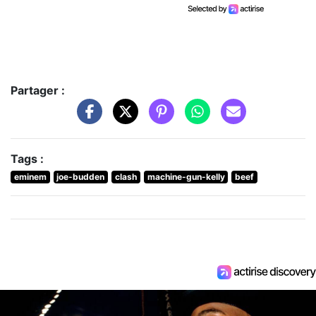
Partager :
Tags :
eminem
joe-budden
clash
machine-gun-kelly
beef