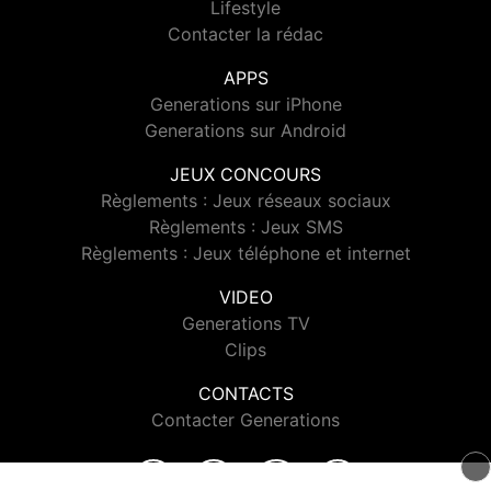
Lifestyle
Contacter la rédac
APPS
Generations sur iPhone
Generations sur Android
JEUX CONCOURS
Règlements : Jeux réseaux sociaux
Règlements : Jeux SMS
Règlements : Jeux téléphone et internet
VIDEO
Generations TV
Clips
CONTACTS
Contacter Generations