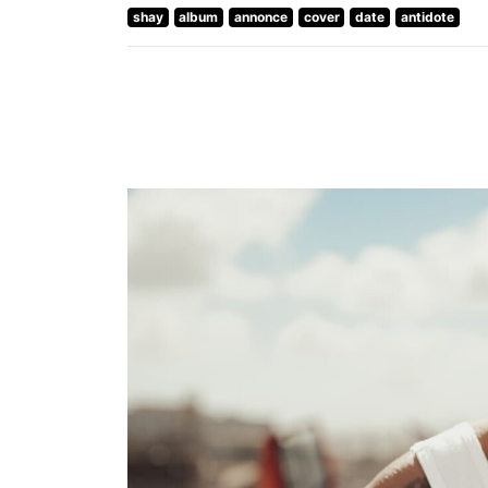
shay
album
annonce
cover
date
antidote