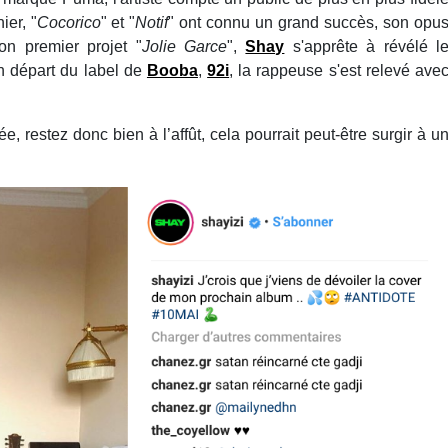
ier, "
Cocorico
" et "
Notif
" ont connu un grand succès, son opu
on premier projet "
Jolie Garce
",
Shay
s'apprête à révélé l
n départ du label de
Booba
,
92i
, la rappeuse s'est relevé ave
e, restez donc bien à l’affût, cela pourrait peut-être surgir à u