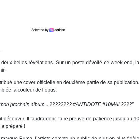
.
t deux belles révélations. Sur un poste dévoilé ce week-end, l
ir.
attribué une cover officielle en deuxième partie de sa publication
blée la couleur de l’opus.
r de mon prochain album .. ???????? #ANTIDOTE #10MAI ????”
t découvrir. Il faudra donc faire preuve de patience jusqu’au 1
a préparé !
marque Puma, l'artiste compte un public de plus en plus fidèl