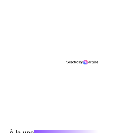
a
.
0
À la une
e