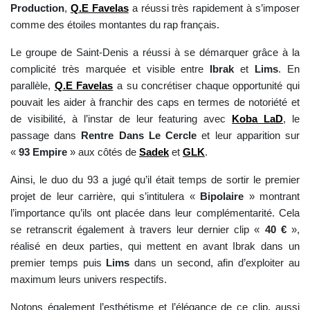
Production
,
Q.E Favelas
a réussi très rapidement à s’imposer
comme des étoiles montantes du rap français.
Le groupe de Saint-Denis a réussi à se démarquer grâce à la
complicité très marquée et visible entre
Ibrak
et
Lims
. En
parallèle,
Q.E Favelas
a su concrétiser chaque opportunité qui
pouvait les aider à franchir des caps en termes de notoriété et
de visibilité, à l’instar de leur featuring avec
Koba LaD
, le
passage dans
Rentre Dans Le Cercle
et leur apparition sur
«
93 Empire
» aux côtés de
Sadek
et
GLK
.
Ainsi, le duo du 93 a jugé qu’il était temps de sortir le premier
projet de leur carrière, qui s’intitulera «
Bipolaire
» montrant
l’importance qu’ils ont placée dans leur complémentarité. Cela
se retranscrit également à travers leur dernier clip «
40 €
»,
réalisé en deux parties, qui mettent en avant Ibrak dans un
premier temps puis
Lims
dans un second, afin d’exploiter au
maximum leurs univers respectifs.
Notons également l’esthétisme et l’élégance de ce clip, aussi