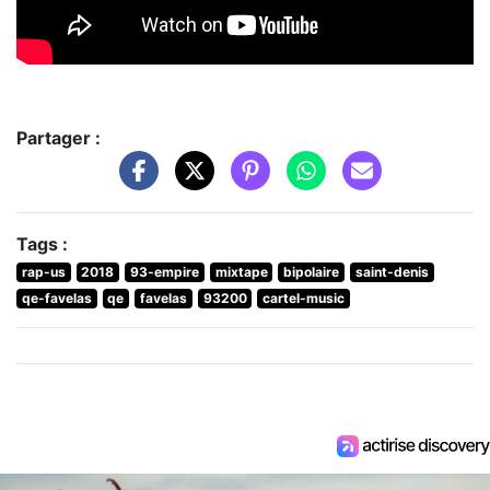
Partager :
Tags :
rap-us
2018
93-empire
mixtape
bipolaire
saint-denis
qe-favelas
qe
favelas
93200
cartel-music