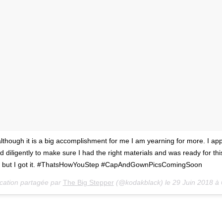
although it is a big accomplishment for me I am yearning for more. I ap
 diligently to make sure I had the right materials and was ready for th
ate but I got it. #ThatsHowYouStep #CapAndGownPicsComingSoon
cation partagée par
The Big Stepper
(@kodakblack) le 29 Juin 2018 à