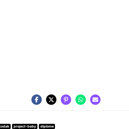
kodak
project-baby
diplome