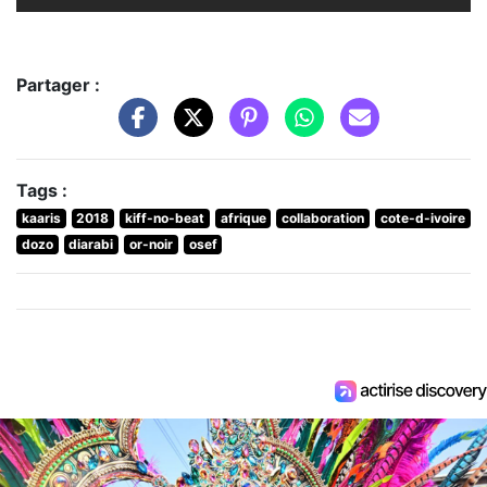
Partager :
Tags :
kaaris
2018
kiff-no-beat
afrique
collaboration
cote-d-ivoire
dozo
diarabi
or-noir
osef