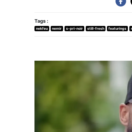
Tags :
nekfeu
nemir
s-pri-noir
still-fresh
featurings