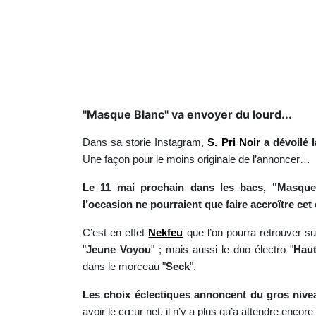
"Masque Blanc" va envoyer du lourd...
Dans sa storie Instagram,
S. Pri Noir
a dévoilé l
Une façon pour le moins originale de l’annoncer…
Le 11 mai prochain dans les bacs, "Masque 
l’occasion ne pourraient que faire accroître c
C’est en effet
Nekfeu
que l’on pourra retrouver sur 
"
Jeune Voyou
" ; mais aussi le duo électro "
Hau
dans le morceau "
Seck
".
Les choix éclectiques annoncent du gros nivea
avoir le cœur net, il n’y a plus qu’à attendre encore