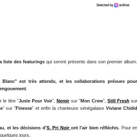
a liste des featurings
qui seront présents dans son premier album
Blanc" est très attendu, et les collaborations prévues pou
et engouement
.
le titre "
Juste Pour Voir
",
Nemir
sur "
Mon Crew
",
Still Fresh
su
te
" sur "
Finesse
" et enfin la chanteuse sénégalaise
Viviane Chidi
u, et les décisions d’
S. Pri Noir
ont l'air bien réfléchis
. Pour e
 quelques jours.