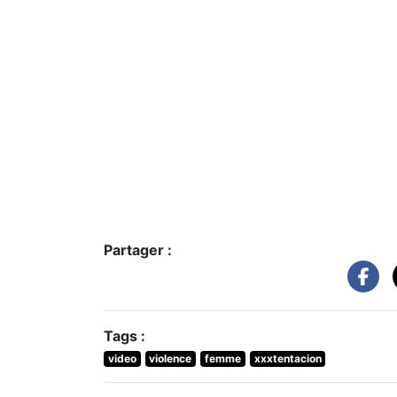
Partager :
Tags :
video
violence
femme
xxxtentacion