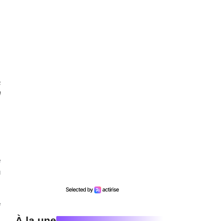
a
l
.
e
u
e
À la une