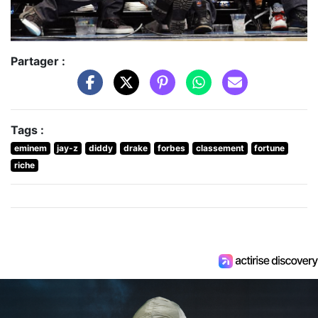
Partager :
Tags :
eminem
jay-z
diddy
drake
forbes
classement
fortune
riche