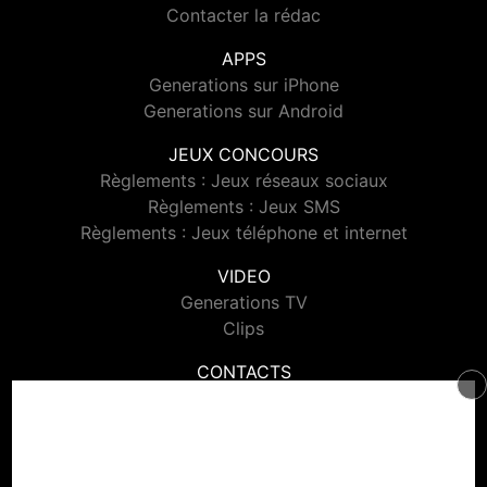
Contacter la rédac
APPS
Generations sur iPhone
Generations sur Android
JEUX CONCOURS
Règlements : Jeux réseaux sociaux
Règlements : Jeux SMS
Règlements : Jeux téléphone et internet
VIDEO
Generations TV
Clips
CONTACTS
Contacter Generations