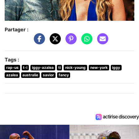
Partager :
Tags :
rap-us
t-i
iggy-azalea
ti
nick-young
new-york
iggy
azalea
australie
savior
fancy