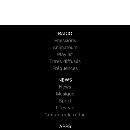
RADIO
Emissions
Animateurs
Playlist
Titres diffusés
Fréquences
NEWS
News
Musique
Sport
Lifestyle
Contacter la rédac
APPS