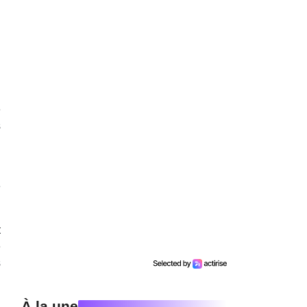
é
s
g
e
t
e
s
À la une
g