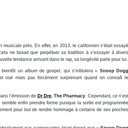
 musicale près. En effet, en 2013, le californien s’était essay
cela ne faisait que perpétuer sa tradition à s’essayer à diver
velle tendance arrivant dans le rap, sa longévité parle pour lui.
t bientôt un album de gospel, qui s’intitulera «
Snoop Dog
t osé mais pas forcément surprenant quand on connaît l
dans l’émission de
Dr Dre
,
The Pharmacy
. Cependant, ce n’es
 semble enfin prendre forme puisque la sortie est programmé
alement pour but de rendre hommage à certains de ses proche
 absolument pas surprenantes étant donné que «
Snoop Dog