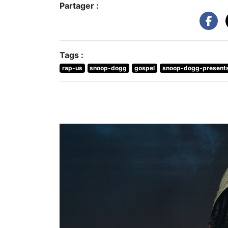
Partager :
Tags :
rap-us
snoop-dogg
gospel
snoop-dogg-presents