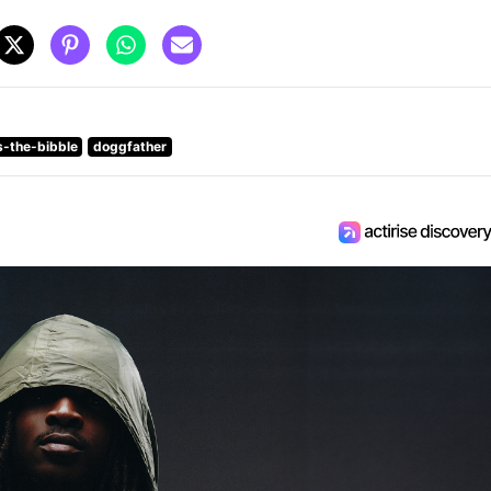
-the-bibble
doggfather