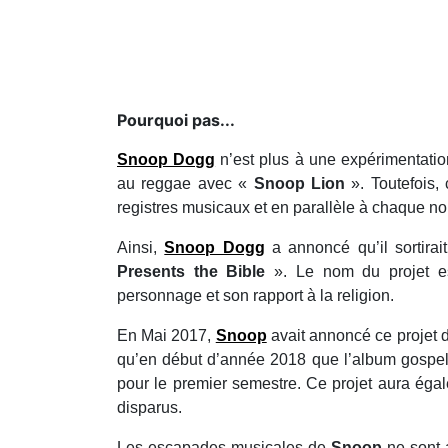
Pourquoi pas...
Snoop Dogg
n’est plus à une expérimentation
au reggae avec «
Snoop Lion
». Toutefois, 
registres musicaux et en parallèle à chaque nou
Ainsi,
Snoop Dogg
a annoncé qu’il sortirai
Presents the Bible
». Le nom du projet es
personnage et son rapport à la religion.
En Mai 2017,
Snoop
avait annoncé ce projet 
qu’en début d’année 2018 que l’album gospel
pour le premier semestre. Ce projet aura ég
disparus.
Les escapades musicales de
Snoop
ne sont