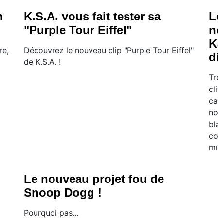
m
K.S.A. vous fait tester sa
L
"Purple Tour Eiffel"
n
K
re,
Découvrez le nouveau clip "Purple Tour Eiffel"
d
de K.S.A. !
Tr
cl
ca
no
bl
co
mi
Le nouveau projet fou de
Snoop Dogg !
Pourquoi pas...