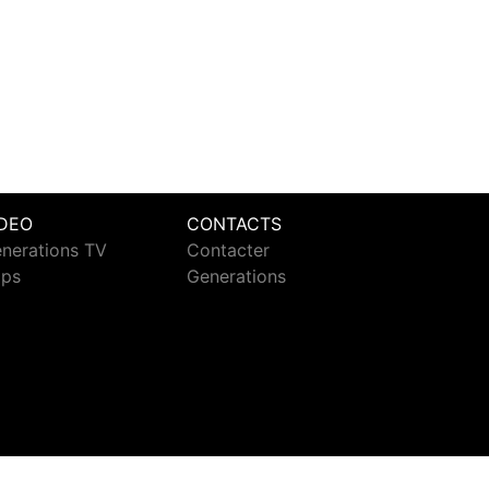
IDEO
CONTACTS
nerations TV
Contacter
ips
Generations