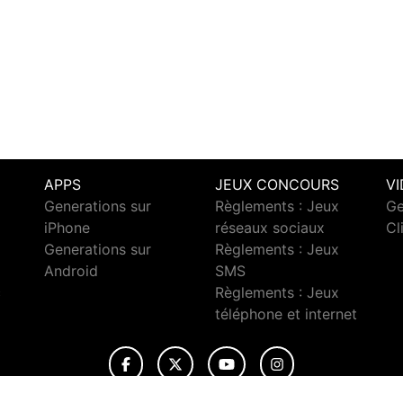
APPS
JEUX CONCOURS
V
Generations sur
Règlements : Jeux
Ge
iPhone
réseaux sociaux
Cl
Generations sur
Règlements : Jeux
Android
SMS
c
Règlements : Jeux
téléphone et internet