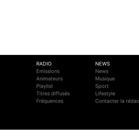
RADIO
NEWS
Emissions
News
Animateurs
Musique
Playlist
Sport
Titres diffusés
Lifestyle
Fréquences
Contacter la réda