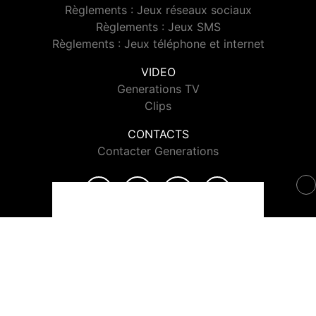
Règlements : Jeux réseaux sociaux
Règlements : Jeux SMS
Règlements : Jeux téléphone et internet
VIDEO
Generations TV
Clips
CONTACTS
Contacter Generations
© 2026 Generations Tous droits réservés.
Signaler un contenu
-
Mentions légales
-
Politique de cookies
-
Contact