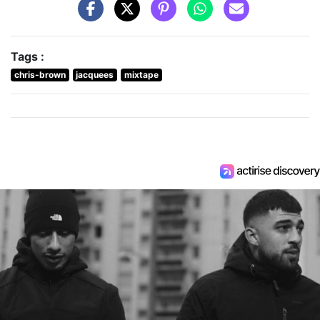
Tags :
chris-brown
jacquees
mixtape