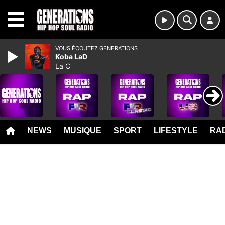
MENU
VOUS ÉCOUTEZ GENERATIONS
Koba LaD
La C
NEWS
MUSIQUE
SPORT
LIFESTYLE
RAD