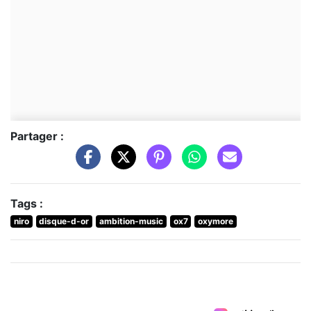
Partager :
Tags :
niro
disque-d-or
ambition-music
ox7
oxymore