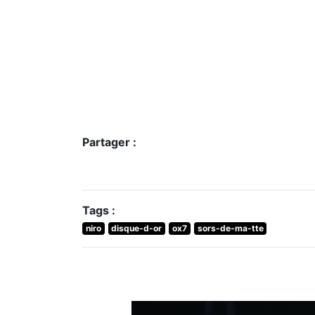
Partager :
Tags :
niro
disque-d-or
ox7
sors-de-ma-tte