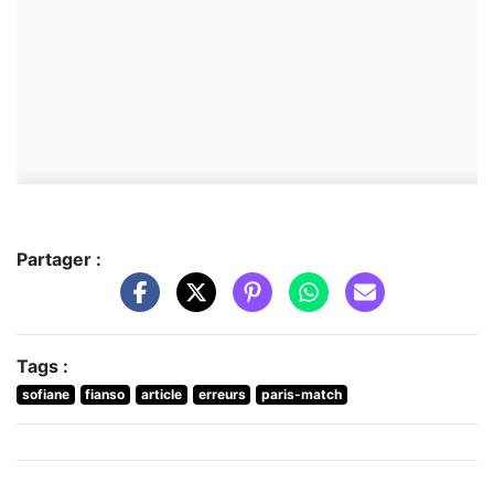
Partager :
Tags :
sofiane
fianso
article
erreurs
paris-match