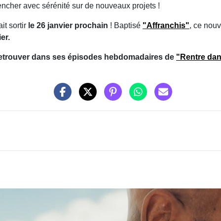
ncher avec sérénité sur de nouveaux projets !
t sortir
le 26 janvier prochain
! Baptisé
"Affranchis"
, ce nou
er.
le retrouver dans ses épisodes hebdomadaires de
"Rentre dan