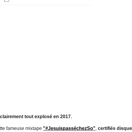
 clairement tout explosé en 2017.
ette fameuse mixtape
"#JesuispasséchezSo"
,
certifiés disqu