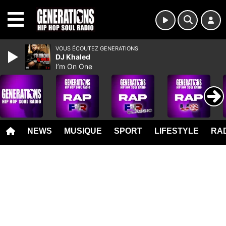
MENU
VOUS ÉCOUTEZ GENERATIONS
DJ Khaled
I’m On One
NEWS
MUSIQUE
SPORT
LIFESTYLE
RAD