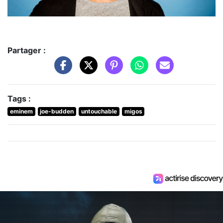
Partager :
Tags :
eminem
joe-budden
untouchable
migos