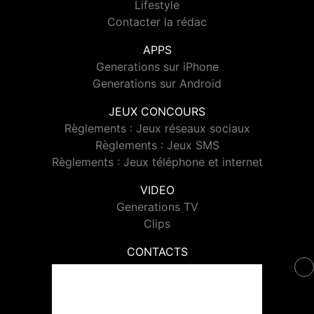
Lifestyle
Contacter la rédac
APPS
Generations sur iPhone
Generations sur Android
JEUX CONCOURS
Règlements : Jeux réseaux sociaux
Règlements : Jeux SMS
Règlements : Jeux téléphone et internet
VIDEO
Generations TV
Clips
CONTACTS
Contacter Generations