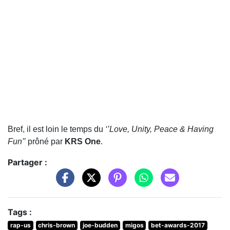
Bref, il est loin le temps du
‘’Love, Unity, Peace & Having
Fun’’
prôné par
KRS One
.
Partager :
Tags :
rap-us
chris-brown
joe-budden
migos
bet-awards-2017