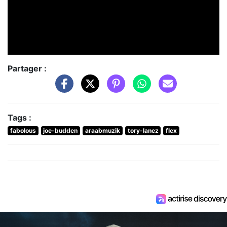
Partager :
Tags :
fabolous
joe-budden
araabmuzik
tory-lanez
flex