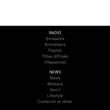
RADIO
Emissions
Animateurs
Playlist
Titres diffusés
Fréquences
NEWS
News
Musique
Sport
Lifestyle
Contacter la rédac