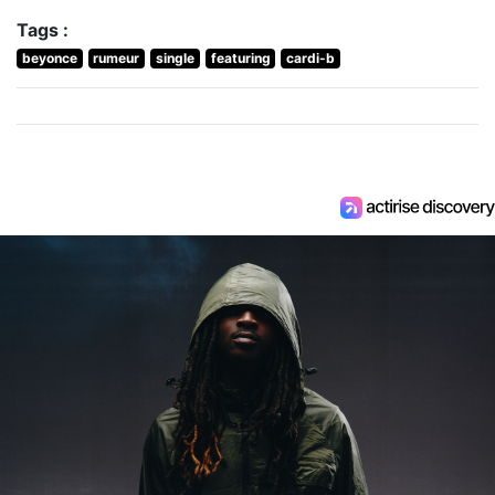
Tags :
beyonce
rumeur
single
featuring
cardi-b