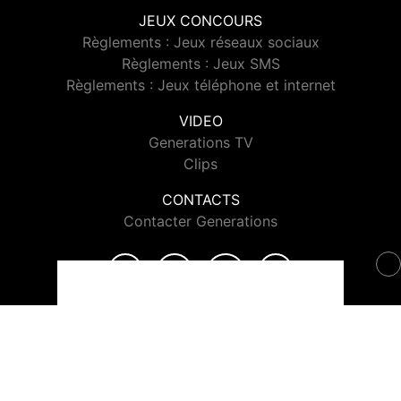
JEUX CONCOURS
Règlements : Jeux réseaux sociaux
Règlements : Jeux SMS
Règlements : Jeux téléphone et internet
VIDEO
Generations TV
Clips
CONTACTS
Contacter Generations
© 2026 Generations Tous droits réservés.
Signaler un contenu
-
Mentions légales
-
Politique de cookies
-
Contact