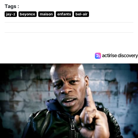
Tags :
jay-z
beyonce
maison
enfants
bel-air