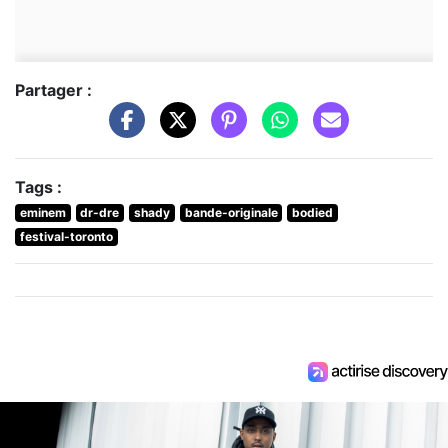
Partager :
Tags :
eminem
dr-dre
shady
bande-originale
bodied
festival-toronto