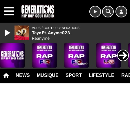
MENU
VOUS ÉCOUTEZ GENERATIONS
Tayc Ft. Anyme023
Réanymé
NEWS
MUSIQUE
SPORT
LIFESTYLE
RAD