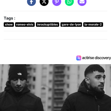
Tags :
show
romeo-elvis
inrockuptibles
gare-de-lyon
la-morale-2