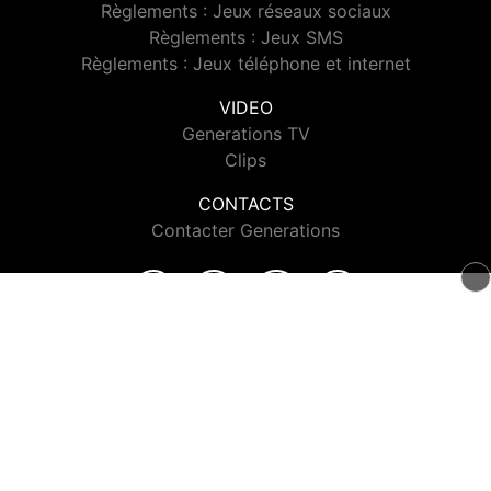
Règlements : Jeux réseaux sociaux
Règlements : Jeux SMS
Règlements : Jeux téléphone et internet
VIDEO
Generations TV
Clips
CONTACTS
Contacter Generations
© 2026 Generations Tous droits réservés.
Signaler un contenu
-
Mentions légales
-
Politique de cookies
-
Contact