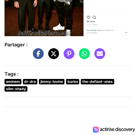
Partager :
Tags :
eminem
dr-dre
jimmy-lovine
barbe
the-defiant-ones
slim-shady