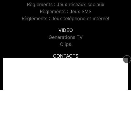
Règlements : Jeux réseaux sociaux
Règlements : Jeux SMS
Règlements : Jeux téléphone et internet
VIDEO
Generations TV
Clips
CONTACTS
Contacter Generations
© 2026 Generations Tous droits réservés.
Signaler un contenu
-
Mentions légales
-
Politique de cookies
-
Contact