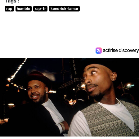
Tags :
rap
humble
rap-fr
kendrick-lamar