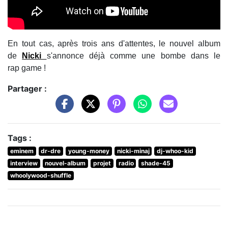
En tout cas, après trois ans d'attentes, le nouvel album
de
Nicki
s'annonce déjà comme une bombe dans le
rap game !
Partager :
Tags :
eminem
dr-dre
young-money
nicki-minaj
dj-whoo-kid
interview
nouvel-album
projet
radio
shade-45
whoolywood-shuffle