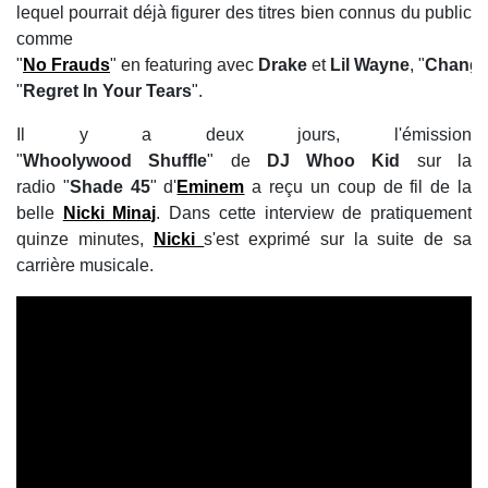
lequel pourrait déjà figurer des titres bien connus du public
comme
"
No Frauds
" en featuring avec
Drake
et
Lil Wayne
, "
Change
"
Regret In Your Tears
".
Il y a deux jours, l'émission
"
Whoolywood Shuffle
" de
DJ Whoo Kid
sur la
radio "
Shade 45
" d'
Eminem
a reçu un coup de fil de la
belle
Nicki Minaj
. Dans cette interview de pratiquement
quinze minutes,
Nicki
s'est exprimé sur la suite de sa
carrière musicale.