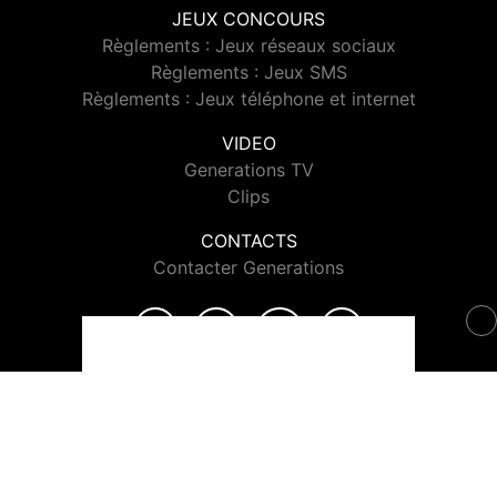
JEUX CONCOURS
Règlements : Jeux réseaux sociaux
Règlements : Jeux SMS
Règlements : Jeux téléphone et internet
VIDEO
Generations TV
Clips
CONTACTS
Contacter Generations
© 2026 Generations Tous droits réservés.
Signaler un contenu
-
Mentions légales
-
Politique de cookies
-
Contact