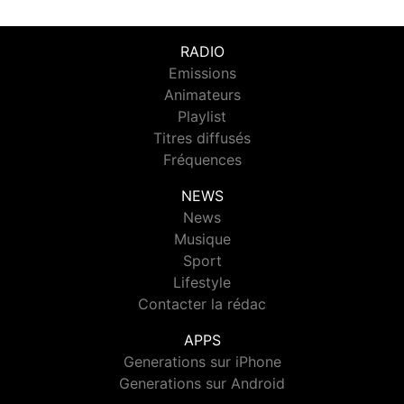
RADIO
Emissions
Animateurs
Playlist
Titres diffusés
Fréquences
NEWS
News
Musique
Sport
Lifestyle
Contacter la rédac
APPS
Generations sur iPhone
Generations sur Android