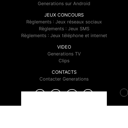
Generations sur Android
JEUX CONCOURS
Règlements : Jeux réseaux sociaux
Règlements : Jeux SMS
Règlements : Jeux téléphone et internet
VIDEO
Generations TV
Clips
CONTACTS
Contacter Generations
© 2026 Generations Tous droits réservés.
Signaler un contenu
-
Mentions légales
-
Politique de cookies
-