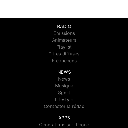
RADIO
Emissions
Animateurs
Playlist
Titres diffusés
Fréquences
NEWS
News
Musique
Sport
Lifestyle
Contacter la rédac
APPS
Generations sur iPhone