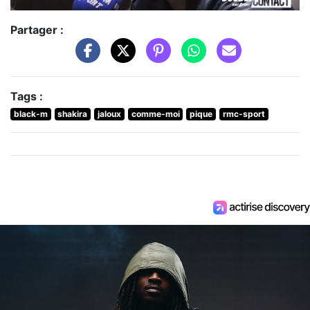
Partager :
Tags :
black-m
shakira
jaloux
comme-moi
pique
rmc-sport