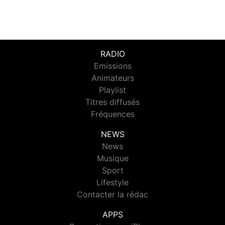
RADIO
Emissions
Animateurs
Playlist
Titres diffusés
Fréquences
NEWS
News
Musique
Sport
Lifestyle
Contacter la rédac
APPS