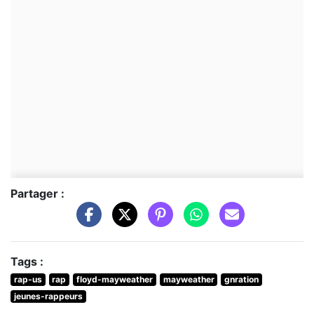
Partager :
Tags :
rap-us
rap
floyd-mayweather
mayweather
gnration
jeunes-rappeurs