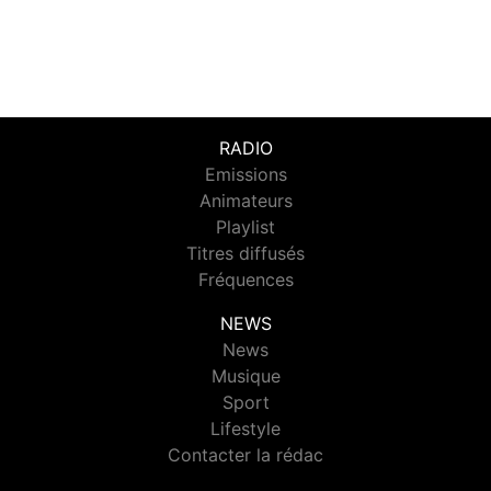
RADIO
Emissions
Animateurs
Playlist
Titres diffusés
Fréquences
NEWS
News
Musique
Sport
Lifestyle
Contacter la rédac