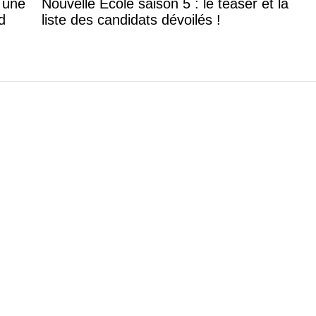
: une
Nouvelle Ecole saison 5 : le teaser et la
d
liste des candidats dévoilés !