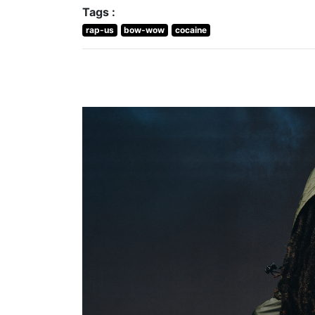
Tags :
rap-us
bow-wow
cocaine