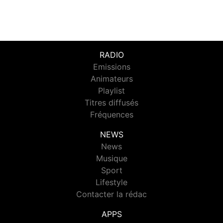
RADIO
Emissions
Animateurs
Playlist
Titres diffusés
Fréquences
NEWS
News
Musique
Sport
Lifestyle
Contacter la rédac
APPS