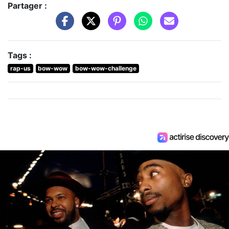
Partager :
Tags :
rap-us
bow-wow
bow-wow-challenge