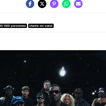
00-000-personnes
chante-en-coeur