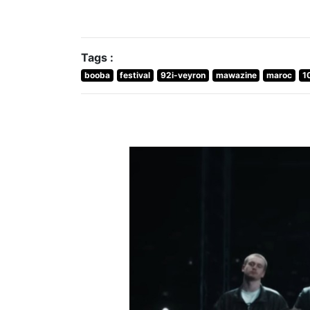
Tags :
booba
festival
92i-veyron
mawazine
maroc
1