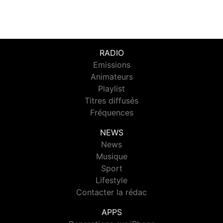
RADIO
Emissions
Animateurs
Playlist
Titres diffusés
Fréquences
NEWS
News
Musique
Sport
Lifestyle
Contacter la rédac
APPS