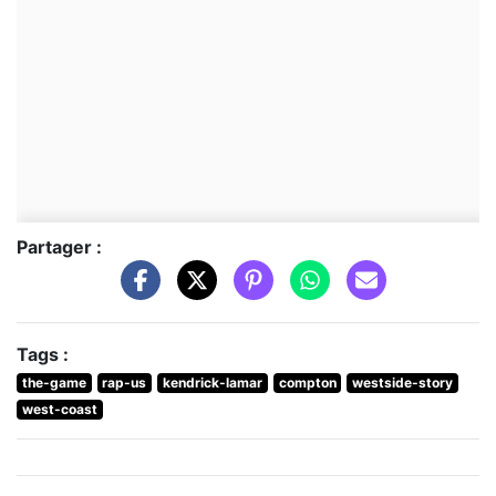
Partager :
Tags :
the-game
rap-us
kendrick-lamar
compton
westside-story
west-coast