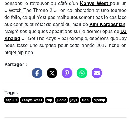
pensons le retrouver au côté d’un
Kanye West
pour un
« Watch The Throne 2 » en collaboration et une tournée
de folie, ce qui n’est pas malheureusement pas le cas face
aux conflits et l’état de santé du mari de
Kim Kardashian
.
Malgré ses quelques apparitions sur le dernier opus de
DJ
Khaled
« I Got The Keys » par exemple, espérons que Jay
nous fasse une surprise pour cette année 2017 riche en
projet hip-hop.
Partager :
Tags :
rap-us
kanye-west
rap
j-cole
jayz
tidal
hiphop