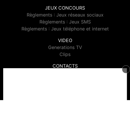
JEUX CONCOURS
Règlements : Jeux réseaux sociaux
Règlements : Jeux SMS
Règlements : Jeux téléphone et internet
VIDEO
Generations TV
Clips
CONTACTS
Contacter Generations
© 2026 Generations Tous droits réservés.
Signaler un contenu
-
Mentions légales
-
Politique de cookies
-
Contact