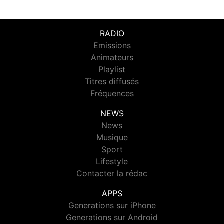
RADIO
Emissions
Animateurs
Playlist
Titres diffusés
Fréquences
NEWS
News
Musique
Sport
Lifestyle
Contacter la rédac
APPS
Generations sur iPhone
Generations sur Android