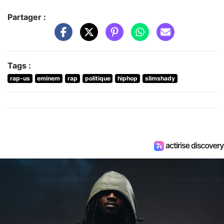
Partager :
Tags :
rap-us
eminem
rap
politique
hiphop
slimshady