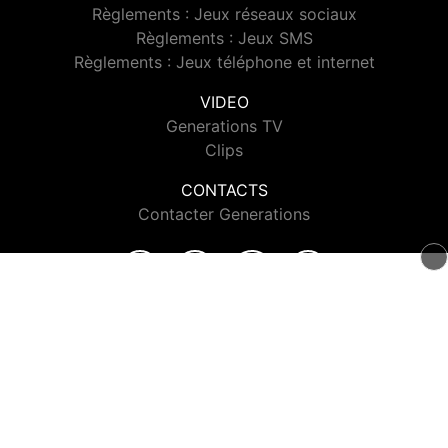
Règlements : Jeux réseaux sociaux
Règlements : Jeux SMS
Règlements : Jeux téléphone et internet
VIDEO
Generations TV
Clips
CONTACTS
Contacter Generations
© 2026 Generations Tous droits réservés.
Signaler un contenu
-
Mentions légales
-
Politique de cookies
-
Contact