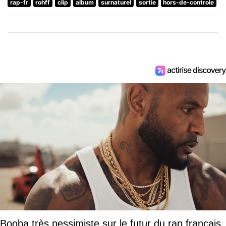
rap-fr
rohff
clip
album
surnaturel
sortie
hors-de-controle
Booba très pessimiste sur le futur du rap français