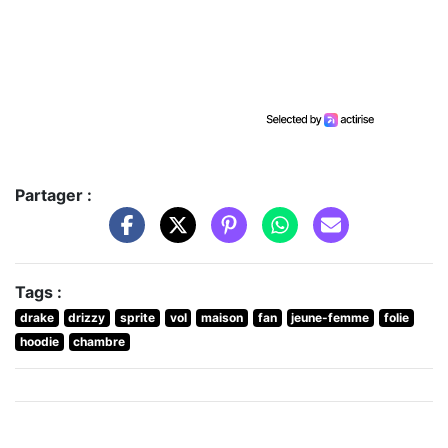
Partager :
Tags :
drake
drizzy
sprite
vol
maison
fan
jeune-femme
folie
hoodie
chambre